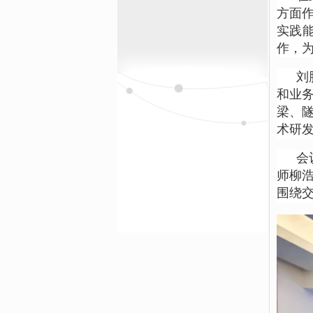
方面
实践
作，
刘
和业
梁、
术研
会
师柳
围绕